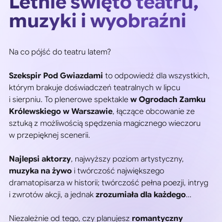
Letnie święto teatru,
muzyki i wyobraźni
Na co pójść do teatru latem?
Szekspir Pod Gwiazdami
to odpowiedź dla wszystkich,
którym brakuje doświadczeń teatralnych w lipcu
i sierpniu. To plenerowe spektakle
w Ogrodach Zamku
Królewskiego w Warszawie
, łączące obcowanie ze
sztuką z możliwością spędzenia magicznego wieczoru
w przepięknej scenerii.
Najlepsi aktorzy
, najwyższy poziom artystyczny,
muzyka na żywo
i twórczość największego
dramatopisarza w historii; twórczość pełna poezji, intryg
i zwrotów akcji, a jednak
zrozumiała dla każdego
…
Niezależnie od tego, czy planujesz
romantyczny