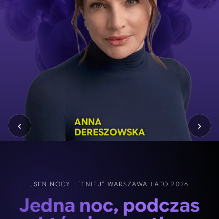
ANNA
ANITA
BARTOSZ
DOBROMIR
GRZEGORZ
‹
›
DERESZOWSKA
SOKOŁOWSKA
BIELENIA
DYMECKI
MAŁECKI
„SEN NOCY LETNIEJ” WARSZAWA LATO 2026
Jedna noc, podczas