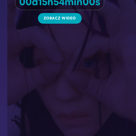
00
d
15
h
53
min
58
s
ZOBACZ WIDEO