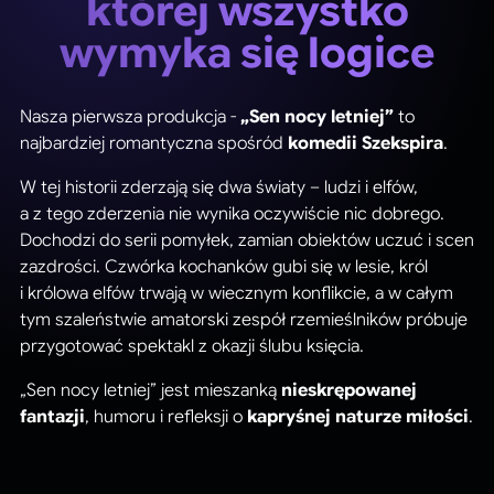
której wszystko
wymyka się logice
Nasza pierwsza produkcja -
„Sen nocy letniej”
to
najbardziej romantyczna spośród
komedii Szekspira
.
W tej historii zderzają się dwa światy – ludzi i elfów,
a z tego zderzenia nie wynika oczywiście nic dobrego.
Dochodzi do serii pomyłek, zamian obiektów uczuć i scen
zazdrości. Czwórka kochanków gubi się w lesie, król
i królowa elfów trwają w wiecznym konflikcie, a w całym
tym szaleństwie amatorski zespół rzemieślników próbuje
przygotować spektakl z okazji ślubu księcia.
„Sen nocy letniej” jest mieszanką
nieskrępowanej
fantazji
, humoru i refleksji o
kapryśnej naturze miłości
.